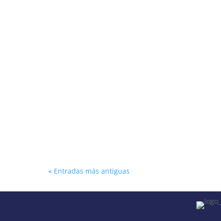
aprendizajes del foro, hacer recomendaciones par
organización que, en Colombia, debe liderar este
Las Academias miembros de COLMAC presentaron u
Superior del Ministerio de Educación, en...
« Entradas más antiguas