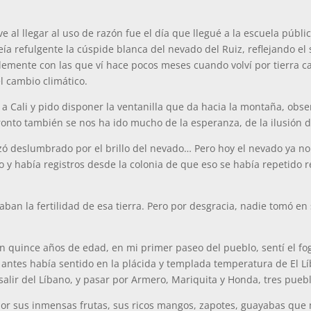
al llegar al uso de razón fue el día que llegué a la escuela públ
veía refulgente la cúspide blanca del nevado del Ruiz, reflejando e
lemente con las que ví hace pocos meses cuando volví por tierra
l cambio climático.
 Cali y pido disponer la ventanilla que da hacia la montaña, obser
onto también se nos ha ido mucho de la esperanza, de la ilusión d
ó deslumbrado por el brillo del nevado… Pero hoy el nevado ya no 
 y había registros desde la colonia de que eso se había repetido
.
aban la fertilidad de esa tierra. Pero por desgracia, nadie tomó en 
 quince años de edad, en mi primer paseo del pueblo, sentí el fog
ntes había sentido en la plácida y templada temperatura de El Líb
 salir del Líbano, y pasar por Armero, Mariquita y Honda, tres puebl
or sus inmensas frutas, sus ricos mangos, zapotes, guayabas que me