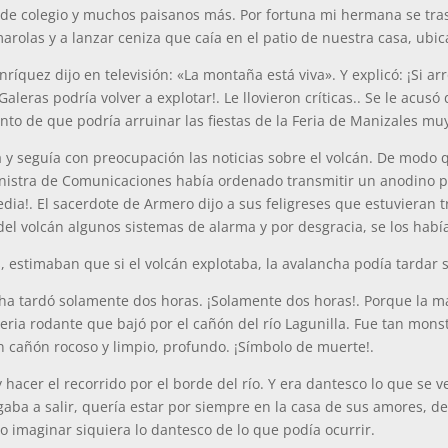
 de colegio y muchos paisanos más. Por fortuna mi hermana se tra
rolas y a lanzar ceniza que caía en el patio de nuestra casa, ubi
quez dijo en televisión: «La montaña está viva». Y explicó: ¡Si arro
Galeras podría volver a explotar!. Le llovieron críticas.. Se le acus
nto de que podría arruinar las fiestas de la Feria de Manizales m
 y seguía con preocupación las noticias sobre el volcán. De modo 
ministra de Comunicaciones había ordenado transmitir un anodino pa
dia!. El sacerdote de Armero dijo a sus feligreses que estuvieran tr
del volcán algunos sistemas de alarma y por desgracia, se los hab
s, estimaban que si el volcán explotaba, la avalancha podía tardar 
ncha tardó solamente dos horas. ¡Solamente dos horas!. Porque la 
ia rodante que bajó por el cañón del río Lagunilla. Fue tan mons
un cañón rocoso y limpio, profundo. ¡Símbolo de muerte!.
 y hacer el recorrido por el borde del río. Y era dantesco lo que se 
egaba a salir, quería estar por siempre en la casa de sus amores, d
o imaginar siquiera lo dantesco de lo que podía ocurrir.