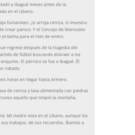
sladó a Ibagué meses antes de la
cada en el Líbano.
ja fumarolas!, ¡si arroja ceniza, si muestra
ó de crear pánico. Y el Concejo de Manizales
uy próxima para el mes de enero.
que regresé después de la tragedia del
rtido de fútbol buscando distraer a los
anquilos. El párroco se fue a Ibagué. Él
ían robado.
seis horas en llegar hasta Armero.
masa de ceniza y lava alimentada con piedras
truoso aquello que limpió la montaña,
veía. Mi madre vivía en el Líbano, aunque los
e sus trabajos, de sus recuerdos. Íbamos a