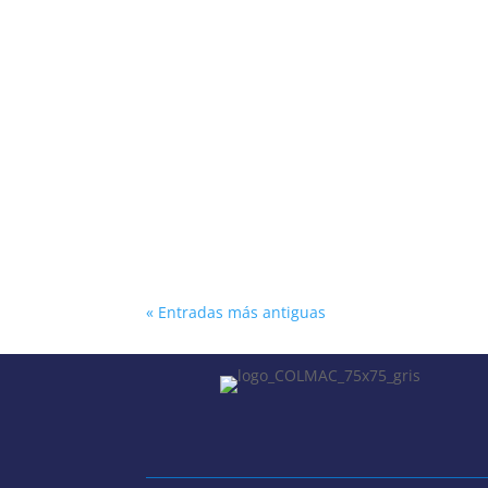
La Sociedad Geográfica de Colombia invita
ENTORNO MARÍTIMO COLOMBIANO «. Confer
« Entradas más antiguas