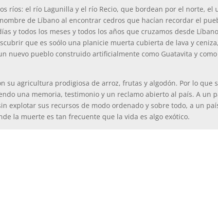
 ríos: el río Lagunilla y el río Recio, que bordean por el norte, el un
l nombre de Líbano al encontrar cedros que hacían recordar el pue
 días y todos los meses y todos los años que cruzamos desde Líban
ubrir que es soólo una planicie muerta cubierta de lava y ceniza,
un nuevo pueblo construido artificialmente como Guatavita y como
n su agricultura prodigiosa de arroz, frutas y algodón. Por lo que 
endo una memoria, testimonio y un reclamo abierto al país. A un pa
sin explotar sus recursos de modo ordenado y sobre todo, a un país 
nde la muerte es tan frecuente que la vida es algo exótico.