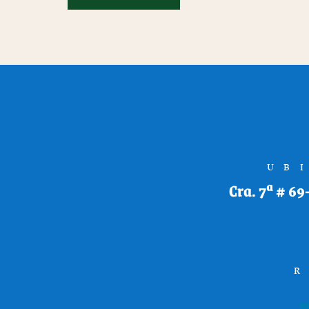
UB
Cra. 7ª # 69