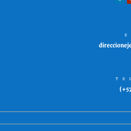
direccionej
TE
(+5