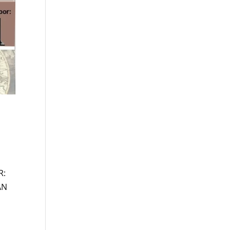
R:
AN