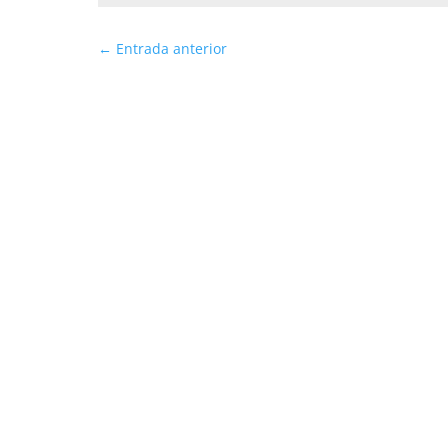
←
Entrada anterior
El Colegio Máximo de las Academias de Colombia,
Marta los días 23 y 24 de julio de 2026,...